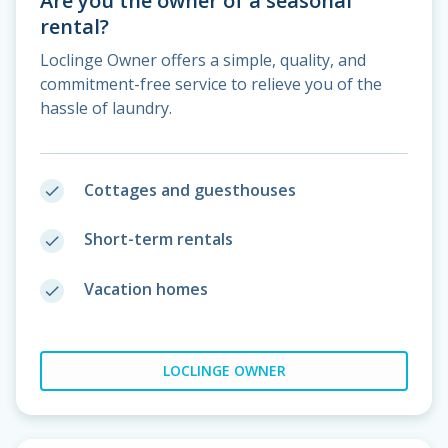
Are you the owner of a seasonal
rental?
Loclinge Owner offers a simple, quality, and
commitment-free service to relieve you of the
hassle of laundry.
Cottages and guesthouses
done
Short-term rentals
done
Vacation homes
done
LOCLINGE OWNER