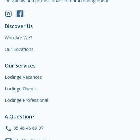
individuals and professionals in rental management.
Discover Us
Who Are We?
Our Locations
Our Services
Loclinge Vacances
Loclinge Owner
Loclinge Professional
A Question?
phone
05 46 46 69 37