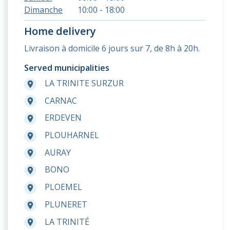
Dimanche
10:00 - 18:00
Home delivery
Livraison à domicile 6 jours sur 7, de 8h à 20h.
Served municipalities
LA TRINITE SURZUR
room
CARNAC
room
ERDEVEN
room
PLOUHARNEL
room
AURAY
room
BONO
room
PLOEMEL
room
PLUNERET
room
LA TRINITÉ
room