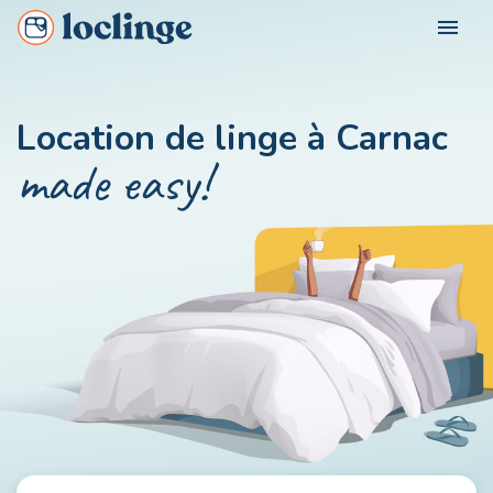
menu
FOR WHOM?
Location de linge à Carnac
Loclinge Vacationer
made easy!
OUR CITIES
Loclinge Owner
Loclinge Professional
CONTACT US
MON COMPTE