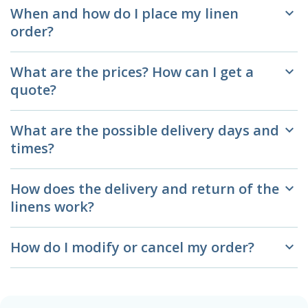
When and how do I place my linen
keyboard_arrow_down
order?
What are the prices? How can I get a
keyboard_arrow_down
quote?
What are the possible delivery days and
keyboard_arrow_down
times?
How does the delivery and return of the
keyboard_arrow_down
linens work?
How do I modify or cancel my order?
keyboard_arrow_down