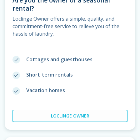
Are you the owner of a seasonal
rental?
Loclinge Owner offers a simple, quality, and
commitment-free service to relieve you of the
hassle of laundry.
Cottages and guesthouses
done
Short-term rentals
done
Vacation homes
done
LOCLINGE OWNER