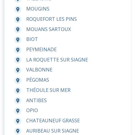
MOUGINS
room
ROQUEFORT LES PINS
room
MOUANS SARTOUX
room
BIOT
room
PEYMEINADE
room
LA ROQUETTE SUR SIAGNE
room
VALBONNE
room
PÉGOMAS
room
THÉOULE SUR MER
room
ANTIBES
room
OPIO
room
CHATEAUNEUF GRASSE
room
AURIBEAU SUR SIAGNE
room