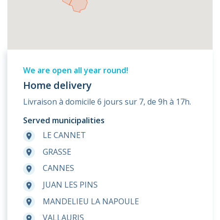
We are open all year round!
Home delivery
Livraison à domicile 6 jours sur 7, de 9h à 17h.
Served municipalities
LE CANNET
room
GRASSE
room
CANNES
room
JUAN LES PINS
room
MANDELIEU LA NAPOULE
room
VALLAURIS
room