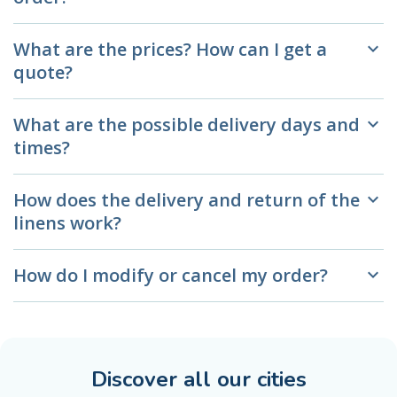
What are the prices? How can I get a
keyboard_arrow_down
quote?
What are the possible delivery days and
keyboard_arrow_down
times?
How does the delivery and return of the
keyboard_arrow_down
linens work?
How do I modify or cancel my order?
keyboard_arrow_down
Discover all our cities