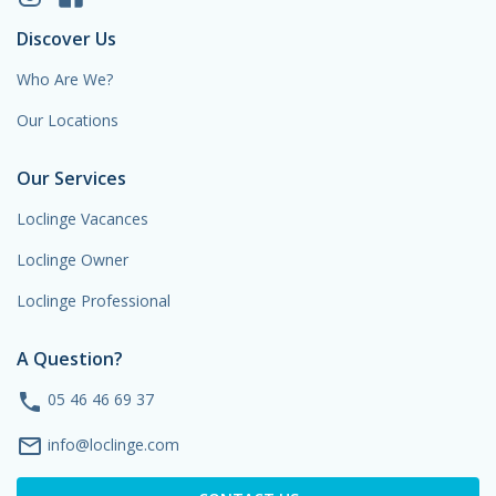
Discover Us
Who Are We?
Our Locations
Our Services
Loclinge Vacances
Loclinge Owner
Loclinge Professional
A Question?
phone
05 46 46 69 37
mail_outline
info@loclinge.com