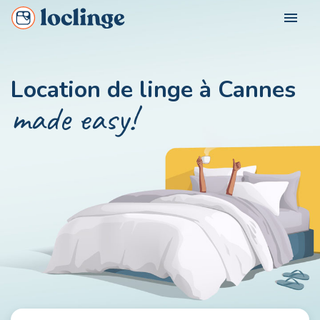
menu
FOR WHOM?
Location de linge à Cannes
Loclinge Vacationer
made easy!
OUR CITIES
Loclinge Owner
Loclinge Professional
CONTACT US
MON COMPTE