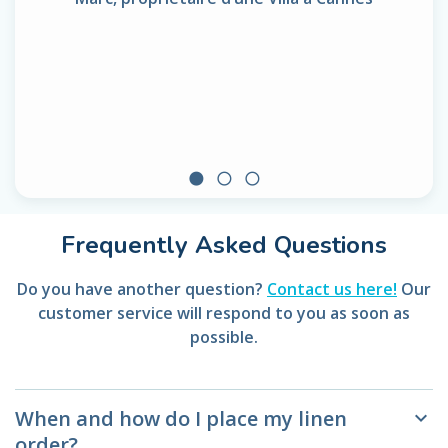
circle
radio_button_unchecked
radio_button_unchecked
Frequently Asked Questions
Do you have another question?
Contact us here!
Our
customer service will respond to you as soon as
possible.
When and how do I place my linen
keyboard_arrow_down
order?