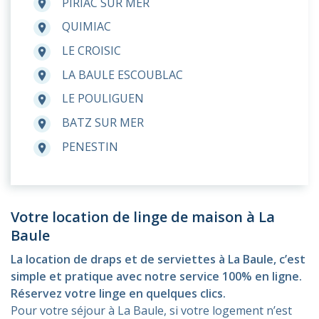
PIRIAC SUR MER
room
QUIMIAC
room
LE CROISIC
room
LA BAULE ESCOUBLAC
room
LE POULIGUEN
room
BATZ SUR MER
room
PENESTIN
room
Votre location de linge de maison à La
Baule
La location de draps et de serviettes à La Baule, c’est
simple et pratique avec notre service 100% en ligne.
Réservez votre linge en quelques clics.
Pour votre séjour à La Baule, si votre logement n’est