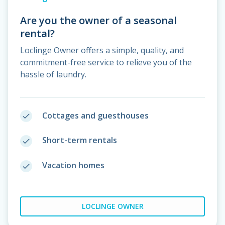
Are you the owner of a seasonal
rental?
Loclinge Owner offers a simple, quality, and
commitment-free service to relieve you of the
hassle of laundry.
Cottages and guesthouses
done
Short-term rentals
done
Vacation homes
done
LOCLINGE OWNER