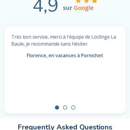
4,9
sur
Google
Très bon service, merci à l'équipe de Loclinge La
Baule, je recommande sans hésiter.
Florence, en vacances à Pornichet
circle
radio_button_unchecked
radio_button_unchecked
Frequently Asked Questions