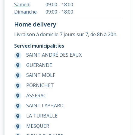
Samedi
09:00 - 18:00
Dimanche
09:00 - 18:00
Home delivery
Livraison à domicile 7 jours sur 7, de 8h à 20h.
Served municipalities
SAINT ANDRÉ DES EAUX
room
GUÉRANDE
room
SAINT MOLF
room
PORNICHET
room
ASSERAC
room
SAINT LYPHARD
room
LA TURBALLE
room
MESQUER
room