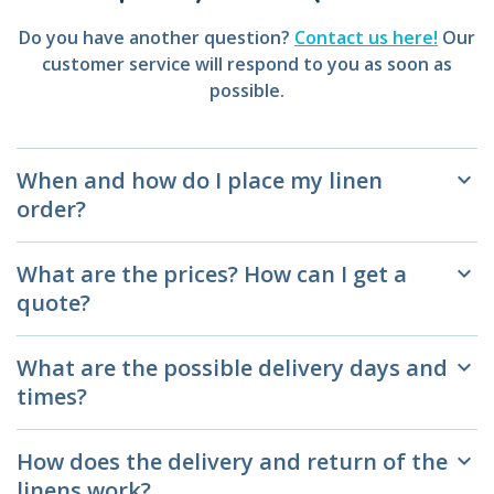
Do you have another question?
Contact us here!
Our
customer service will respond to you as soon as
possible.
When and how do I place my linen
keyboard_arrow_down
order?
What are the prices? How can I get a
keyboard_arrow_down
quote?
What are the possible delivery days and
keyboard_arrow_down
times?
How does the delivery and return of the
keyboard_arrow_down
linens work?