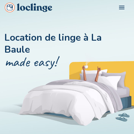
menu
FOR WHOM?
Location de linge à La
Loclinge Vacationer
Baule
OUR CITIES
Loclinge Owner
made easy!
Loclinge Professional
CONTACT US
MON COMPTE