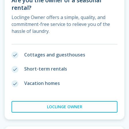
Are you the owner of a seasonal
rental?
Loclinge Owner offers a simple, quality, and
commitment-free service to relieve you of the
hassle of laundry.
Cottages and guesthouses
done
Short-term rentals
done
Vacation homes
done
LOCLINGE OWNER