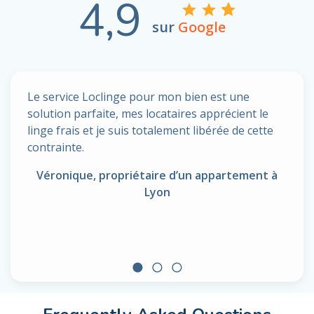
4,9
sur
Google
Le service Loclinge pour mon bien est une
solution parfaite, mes locataires apprécient le
linge frais et je suis totalement libérée de cette
contrainte.
Véronique, propriétaire d’un appartement à
Lyon
circle
radio_button_unchecked
radio_button_unchecked