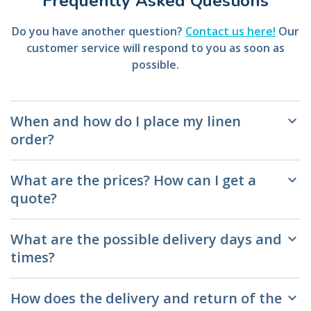
Frequently Asked Questions
Do you have another question?
Contact us here!
Our
customer service will respond to you as soon as
possible.
When and how do I place my linen
keyboard_arrow_down
order?
What are the prices? How can I get a
keyboard_arrow_down
quote?
What are the possible delivery days and
keyboard_arrow_down
times?
How does the delivery and return of the
keyboard_arrow_down