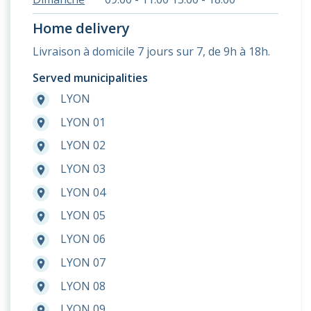
Home delivery
Livraison à domicile 7 jours sur 7, de 9h à 18h.
Served municipalities
LYON
room
LYON 01
room
LYON 02
room
LYON 03
room
LYON 04
room
LYON 05
room
LYON 06
room
LYON 07
room
LYON 08
room
LYON 09
room