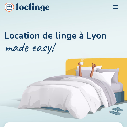
menu
FOR WHOM?
Location de linge à Lyon
Loclinge Vacationer
made easy!
OUR CITIES
Loclinge Owner
Loclinge Professional
CONTACT US
MON COMPTE