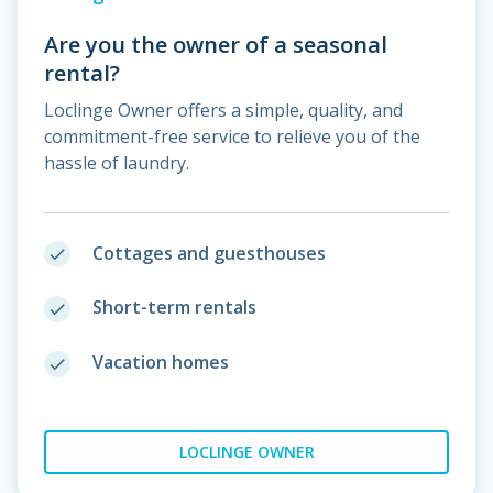
Are you the owner of a seasonal
rental?
Loclinge Owner offers a simple, quality, and
commitment-free service to relieve you of the
hassle of laundry.
Cottages and guesthouses
done
Short-term rentals
done
Vacation homes
done
LOCLINGE OWNER