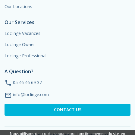
Our Locations
Our Services
Loclinge Vacances
Loclinge Owner
Loclinge Professional
A Question?
phone
05 46 46 69 37
mail_outline
info@loclinge.com
CONTACT US
Nous utilisons des cookies pour le bon fonctionnnement du site, en