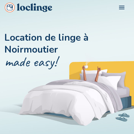
menu
FOR WHOM?
Location de linge à
Loclinge Vacationer
Noirmoutier
OUR CITIES
Loclinge Owner
made easy!
Loclinge Professional
CONTACT US
MON COMPTE