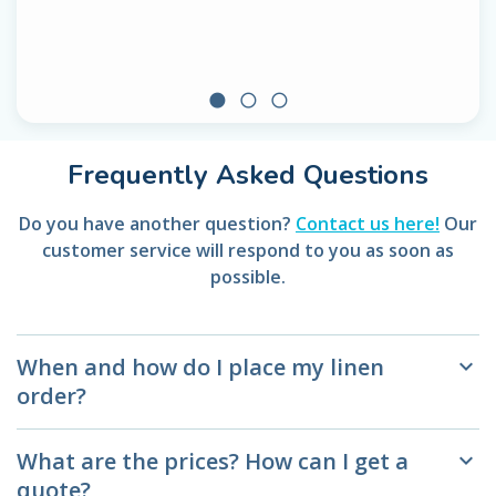
circle
radio_button_unchecked
radio_button_unchecked
Frequently Asked Questions
Do you have another question?
Contact us here!
Our
customer service will respond to you as soon as
possible.
When and how do I place my linen
keyboard_arrow_down
order?
What are the prices? How can I get a
keyboard_arrow_down
quote?