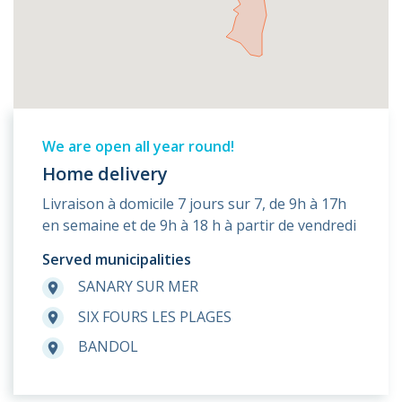
We are open all year round!
Home delivery
Livraison à domicile 7 jours sur 7, de 9h à 17h
en semaine et de 9h à 18 h à partir de vendredi
Served municipalities
SANARY SUR MER
room
SIX FOURS LES PLAGES
room
BANDOL
room