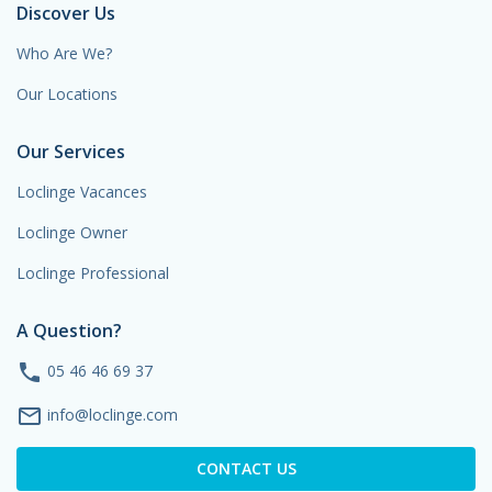
Discover Us
Who Are We?
Our Locations
Our Services
Loclinge Vacances
Loclinge Owner
Loclinge Professional
A Question?
phone
05 46 46 69 37
mail_outline
info@loclinge.com
CONTACT US