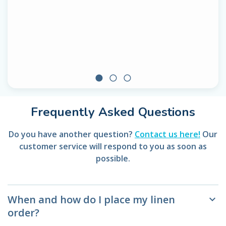
circle
radio_button_unchecked
radio_button_unchecked
Frequently Asked Questions
Do you have another question?
Contact us here!
Our
customer service will respond to you as soon as
possible.
When and how do I place my linen
keyboard_arrow_down
order?