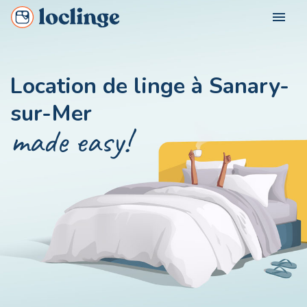
menu
FOR WHOM?
Location de linge à Sanary-
Loclinge Vacationer
sur-Mer
OUR CITIES
Loclinge Owner
made easy!
Loclinge Professional
CONTACT US
MON COMPTE