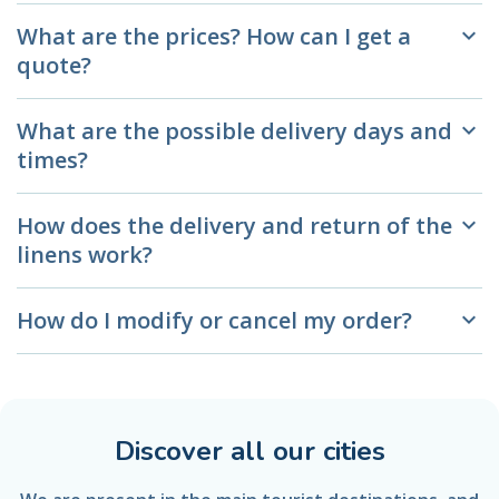
What are the prices? How can I get a
keyboard_arrow_down
quote?
What are the possible delivery days and
keyboard_arrow_down
times?
How does the delivery and return of the
keyboard_arrow_down
linens work?
How do I modify or cancel my order?
keyboard_arrow_down
Discover all our cities