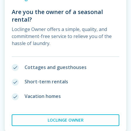
Are you the owner of a seasonal
rental?
Loclinge Owner offers a simple, quality, and
commitment-free service to relieve you of the
hassle of laundry.
Cottages and guesthouses
done
Short-term rentals
done
Vacation homes
done
LOCLINGE OWNER