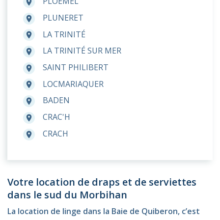
PLOEMEL
room
PLUNERET
room
LA TRINITÉ
room
LA TRINITÉ SUR MER
room
SAINT PHILIBERT
room
LOCMARIAQUER
room
BADEN
room
CRAC'H
room
CRACH
room
Votre location de draps et de serviettes
dans le sud du Morbihan
La location de linge dans la Baie de Quiberon, c’est