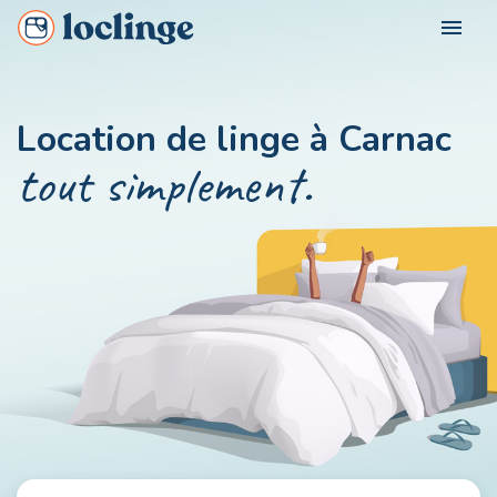
menu
POUR QUI ?
Location de linge à Carnac
Loclinge Vacancier
tout simplement.
NOS VILLES
Loclinge Propriétaire
Loclinge Professionnel
NOUS CONTACTER
MON COMPTE