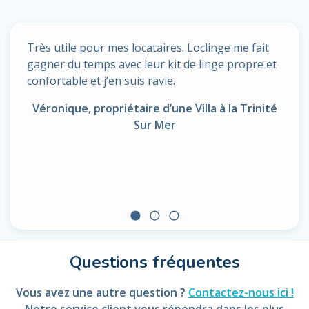
Très utile pour mes locataires. Loclinge me fait
gagner du temps avec leur kit de linge propre et
confortable et j’en suis ravie.
Véronique, propriétaire d’une Villa à la Trinité
Sur Mer
circle
radio_button_unchecked
radio_button_unchecked
Questions fréquentes
Vous avez une autre question ?
Contactez-nous ici !
Notre service client vous répondra dans les plus