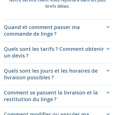
brefs délais.
Quand et comment passer ma
keyboard_arrow_down
commande de linge ?
Quels sont les tarifs ? Comment obtenir
keyboard_arrow_down
un devis ?
Quels sont les jours et les horaires de
keyboard_arrow_down
livraison possibles ?
Comment se passent la livraison et la
keyboard_arrow_down
restitution du linge ?
Comment modifier ou annuler ma
keyboard_arrow_down