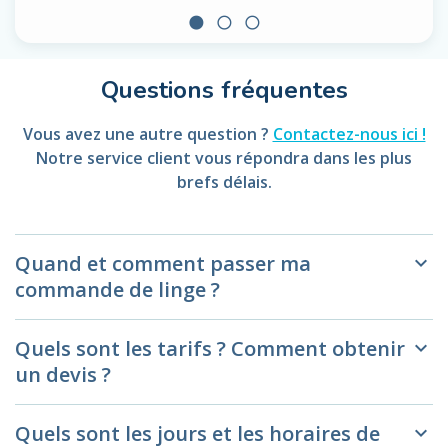
circle
radio_button_unchecked
radio_button_unchecked
Questions fréquentes
Vous avez une autre question ?
Contactez-nous ici !
Notre service client vous répondra dans les plus
brefs délais.
Quand et comment passer ma
keyboard_arrow_down
commande de linge ?
Quels sont les tarifs ? Comment obtenir
keyboard_arrow_down
un devis ?
Quels sont les jours et les horaires de
keyboard_arrow_down