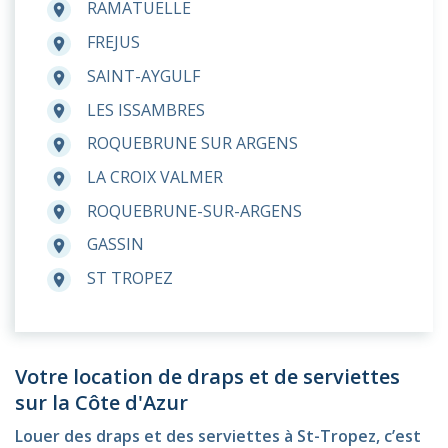
RAMATUELLE
room
FREJUS
room
SAINT-AYGULF
room
LES ISSAMBRES
room
ROQUEBRUNE SUR ARGENS
room
LA CROIX VALMER
room
ROQUEBRUNE-SUR-ARGENS
room
GASSIN
room
ST TROPEZ
room
Votre location de draps et de serviettes
sur la Côte d'Azur
Louer des draps et des serviettes à St-Tropez, c’est