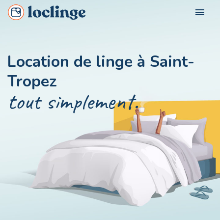
menu
POUR QUI ?
Location de linge à Saint-
Loclinge Vacancier
Tropez
NOS VILLES
Loclinge Propriétaire
tout simplement.
Loclinge Professionnel
NOUS CONTACTER
MON COMPTE