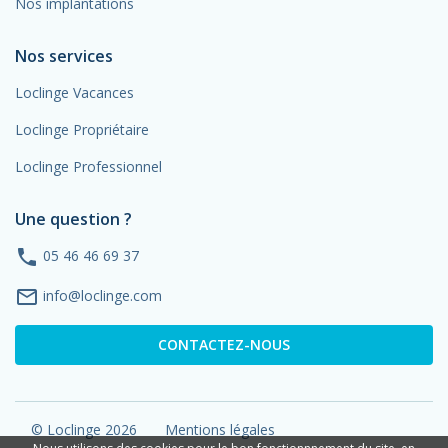
Nos implantations
Nos services
Loclinge Vacances
Loclinge Propriétaire
Loclinge Professionnel
Une question ?
phone
05 46 46 69 37
mail_outline
info@loclinge.com
CONTACTEZ-NOUS
© Loclinge 2026
Mentions légales