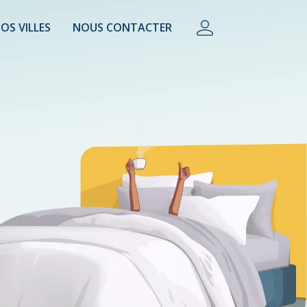
OS VILLES
NOUS CONTACTER
lière, conciergerie, property manager, camping.