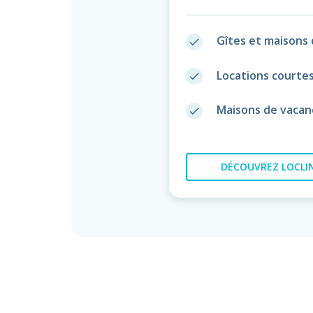
Gîtes et maisons 
done
Locations courte
done
Maisons de vacan
done
DÉCOUVREZ
LOCLIN