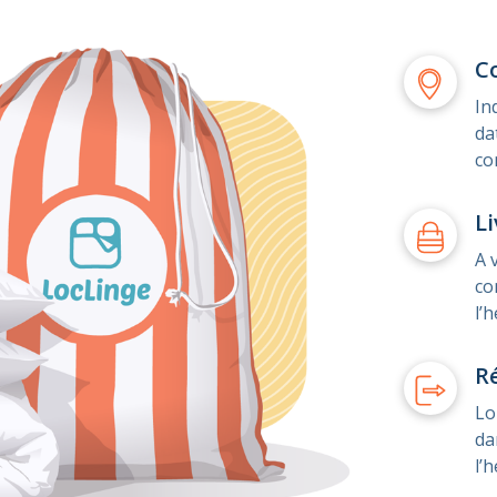
C
In
da
co
Li
A 
co
l’
R
Lo
da
l’