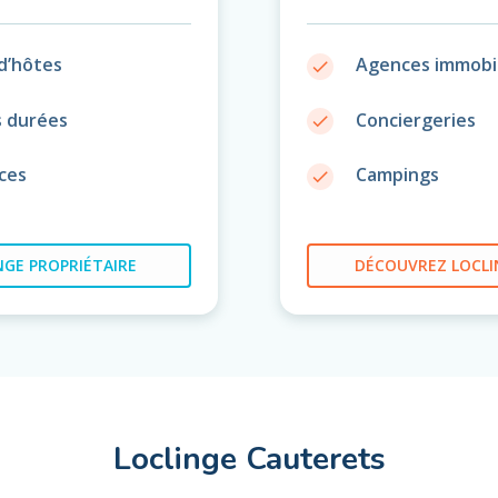
d’hôtes
Agences immobil
done
s durées
Conciergeries
done
ces
Campings
done
GE PROPRIÉTAIRE
DÉCOUVREZ
LOCLI
Loclinge Cauterets