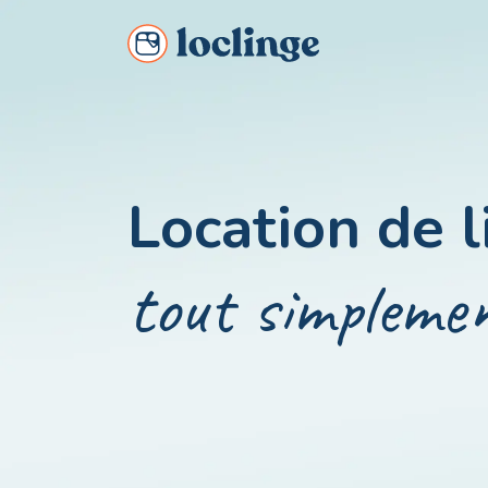
Louez simplement du linge pour votre séjour !
Location de l
tout simpleme