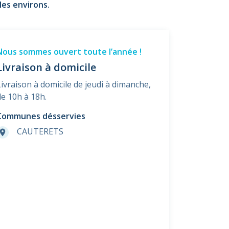
les environs.
Nous sommes ouvert toute l’année !
Livraison à domicile
Livraison à domicile de jeudi à dimanche,
de 10h à 18h.
Communes désservies
CAUTERETS
room