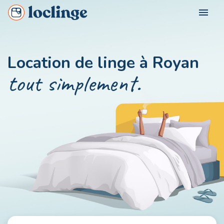
menu
POUR QUI ?
Location de linge à Royan
Loclinge Vacancier
tout simplement.
NOS VILLES
Loclinge Propriétaire
Loclinge Professionnel
NOUS CONTACTER
MON COMPTE