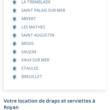
LA TREMBLADE
room
SAINT PALAIS SUR MER
room
ARVERT
room
LES MATHES
room
SAINT AUGUSTIN
room
MEDIS
room
SAUJON
room
VAUX SUR MER
room
ETAULES
room
BREUILLET
room
Votre location de draps et serviettes à
Royan