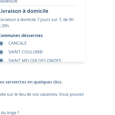
Dimanche
Livraison à domicile
Livraison à domicile 7 jours sur 7, de 9h
à 20h.
Communes désservies
CANCALE
room
SAINT COULOMB
room
SAINT MELOIR DES ONDES
room
ST COULOMB
room
ST MELOIR DES ONDES
room
os serviettes en quelques clics.
SAINT MALO
room
vée sur le lieu de vos vacances. Vous pouvez
ST MALO
room
 du linge ?