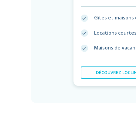
Gîtes et maisons 
done
Locations courte
done
Maisons de vacan
done
DÉCOUVREZ
LOCLIN