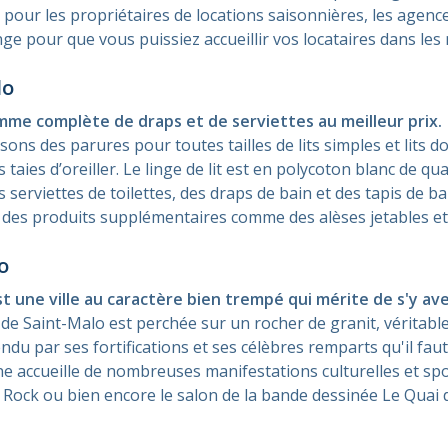
our les propriétaires de locations saisonnières, les agence
ge pour que vous puissiez accueillir vos locataires dans les 
lo
me complète de draps et de serviettes au meilleur prix.
ons des parures pour toutes tailles de lits simples et lits
taies d’oreiller. Le linge de lit est en polycoton blanc de qua
rviettes de toilettes, des draps de bain et des tapis de ba
des produits supplémentaires comme des alèses jetables et d
o
st une ville au caractère bien trempé qui mérite de s'y a
 de Saint-Malo est perchée sur un rocher de granit, véritabl
endu par ses fortifications et ses célèbres remparts qu'il fa
ine accueille de nombreuses manifestations culturelles et sp
 Rock ou bien encore le salon de la bande dessinée Le Quai d