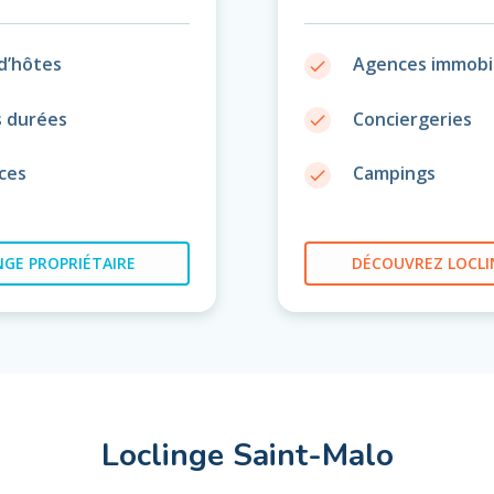
d’hôtes
Agences immobil
done
s durées
Conciergeries
done
ces
Campings
done
GE PROPRIÉTAIRE
DÉCOUVREZ
LOCLI
Loclinge Saint-Malo