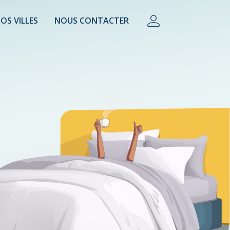
OS VILLES
NOUS CONTACTER
lière, conciergerie, property manager, camping.