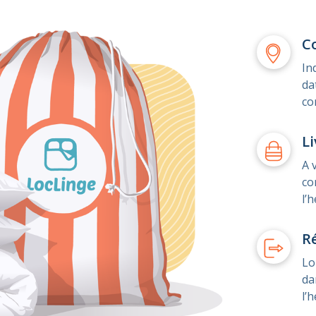
C
In
da
co
Li
A 
co
l’
R
Lo
da
l’