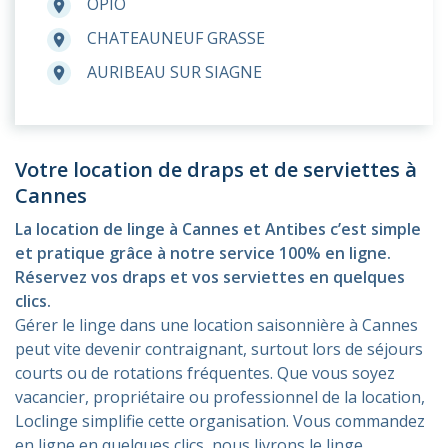
OPIO
room
CHATEAUNEUF GRASSE
room
AURIBEAU SUR SIAGNE
room
Votre location de draps et de serviettes à
Cannes
La location de linge à Cannes et Antibes c’est simple
et pratique grâce à notre service 100% en ligne.
Réservez vos draps et vos serviettes en quelques
clics.
Gérer le linge dans une location saisonnière à Cannes
peut vite devenir contraignant, surtout lors de séjours
courts ou de rotations fréquentes. Que vous soyez
vacancier, propriétaire ou professionnel de la location,
Loclinge simplifie cette organisation. Vous commandez
en ligne en quelques clics, nous livrons le linge