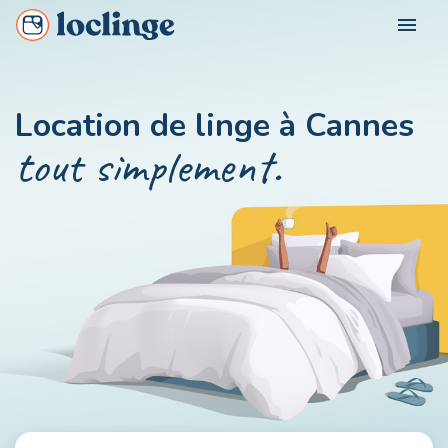
menu
POUR QUI ?
Location de linge à Cannes
Loclinge Vacancier
tout simplement.
NOS VILLES
Loclinge Propriétaire
Loclinge Professionnel
NOUS CONTACTER
MON COMPTE