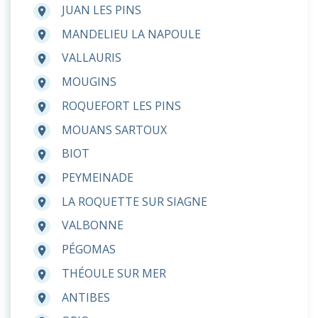
JUAN LES PINS
room
MANDELIEU LA NAPOULE
room
VALLAURIS
room
MOUGINS
room
ROQUEFORT LES PINS
room
MOUANS SARTOUX
room
BIOT
room
PEYMEINADE
room
LA ROQUETTE SUR SIAGNE
room
VALBONNE
room
PÉGOMAS
room
THÉOULE SUR MER
room
ANTIBES
room