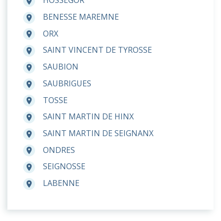
HOSSEGOR
room
BENESSE MAREMNE
room
ORX
room
SAINT VINCENT DE TYROSSE
room
SAUBION
room
SAUBRIGUES
room
TOSSE
room
SAINT MARTIN DE HINX
room
SAINT MARTIN DE SEIGNANX
room
ONDRES
room
SEIGNOSSE
room
LABENNE
room