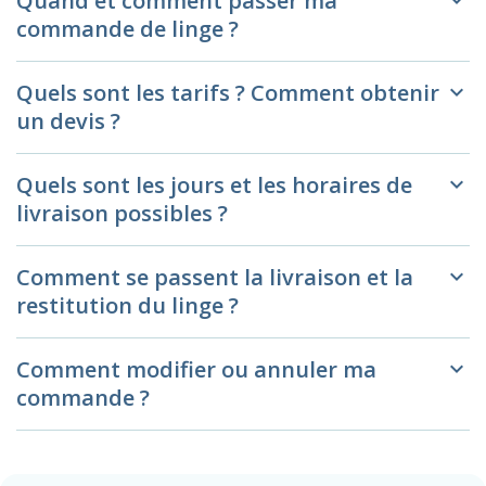
Quand et comment passer ma
commande de linge ?
Quels sont les tarifs ? Comment obtenir
keyboard_arrow_down
un devis ?
Quels sont les jours et les horaires de
keyboard_arrow_down
livraison possibles ?
Comment se passent la livraison et la
keyboard_arrow_down
restitution du linge ?
Comment modifier ou annuler ma
keyboard_arrow_down
commande ?