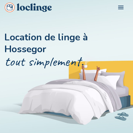
menu
POUR QUI ?
Location de linge à
Loclinge Vacancier
Hossegor
NOS VILLES
Loclinge Propriétaire
tout simplement.
Loclinge Professionnel
NOUS CONTACTER
MON COMPTE