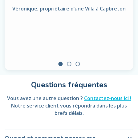
Véronique, propriétaire d’une Villa à Capbreton
circle
radio_button_unchecked
radio_button_unchecked
Questions fréquentes
Vous avez une autre question ?
Contactez-nous ici !
Notre service client vous répondra dans les plus
brefs délais.
keyboard_arrow_down