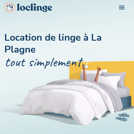
menu
POUR QUI ?
Location de linge à La
Loclinge Vacancier
Plagne
NOS VILLES
Loclinge Propriétaire
tout simplement.
Loclinge Professionnel
NOUS CONTACTER
MON COMPTE