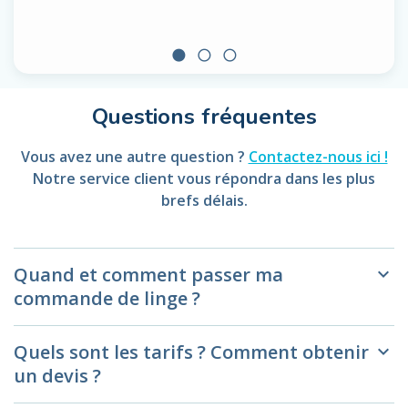
circle
radio_button_unchecked
radio_button_unchecked
Questions fréquentes
Vous avez une autre question ?
Contactez-nous ici !
Notre service client vous répondra dans les plus
brefs délais.
Quand et comment passer ma
keyboard_arrow_down
commande de linge ?
Quels sont les tarifs ? Comment obtenir
keyboard_arrow_down
un devis ?