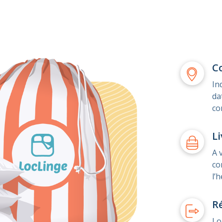
C
In
da
co
Li
A 
co
l’
R
Lo