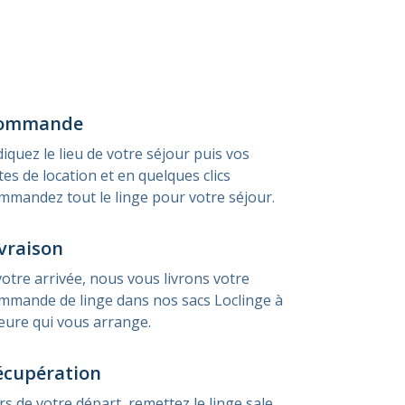
ommande
diquez le lieu de votre séjour puis vos
tes de location et en quelques clics
mmandez tout le linge pour votre séjour.
vraison
votre arrivée, nous vous livrons votre
mmande de linge dans nos sacs Loclinge à
heure qui vous arrange.
écupération
rs de votre départ, remettez le linge sale