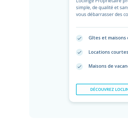
Loclinge Propriétaire p
simple, de qualité et s
vous débarrasser des co
Gîtes et maisons 
done
Locations courte
done
Maisons de vacan
done
DÉCOUVREZ
LOCLIN