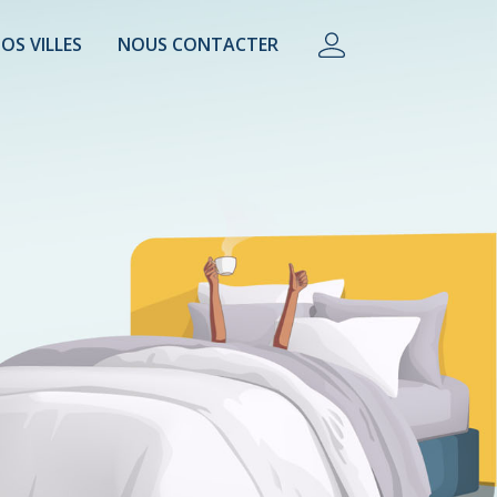
OS VILLES
NOUS CONTACTER
lière, conciergerie, property manager, camping.