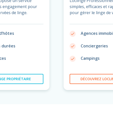
ropose un service
Loclinge Professionnel
ans engagement pour
simples, efficaces et r
rvées de linge.
pour gérer le linge de 
d’hôtes
Agences immobil
done
s durées
Conciergeries
done
ces
Campings
done
GE PROPRIÉTAIRE
DÉCOUVREZ
LOCLI