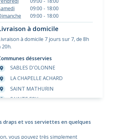
Vendredi
09:00 - 18:00
Samedi
09:00 - 18:00
Dimanche
09:00 - 18:00
Livraison à domicile
Livraison à domicile 7 jours sur 7, de 8h
à 20h.
Communes désservies
SABLES D'OLONNE
room
LA CHAPELLE ACHARD
room
SAINT MATHURIN
room
SAINTE FOY
room
VAIRE
room
LES SABLES D'OLONNE
room
os draps et vos serviettes en quelques
L'ILE D'OLONNE
room
ison, vous pouvez très simplement