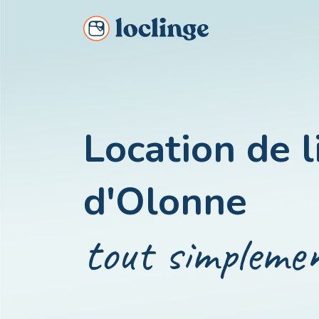
Louez simplement du linge pour votre séjour !
Location de 
d'Olonne
tout simpleme