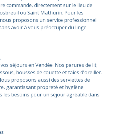
OLONNE SUR MER
room
tre commande, directement sur le lieu de
GROSBREUIL
osbreuil ou Saint Mathurin. Pour les
room
n, nous proposons un service professionnel
, sans avoir à vous préoccuper du linge.
.
os séjours en Vendée. Nos parures de lit,
ssous, housses de couette et taies d'oreiller.
 Nous proposons aussi des serviettes de
re, garantissant propreté et hygiène
us les besoins pour un séjour agréable dans
es