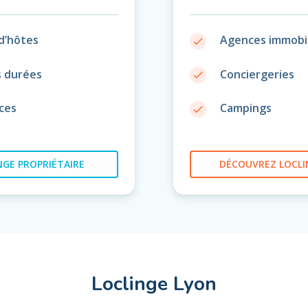
d’hôtes
Agences immobil
done
s durées
Conciergeries
done
ces
Campings
done
GE PROPRIÉTAIRE
DÉCOUVREZ
LOCLI
Loclinge Lyon