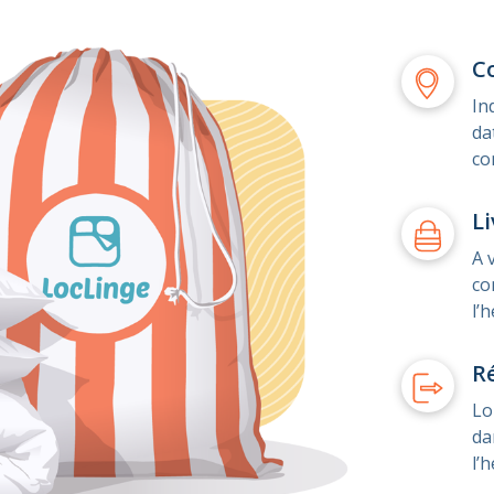
C
In
da
co
Li
A 
co
l’
R
Lo
da
l’