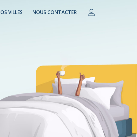
OS VILLES
NOUS CONTACTER
lière, conciergerie, property manager, camping.