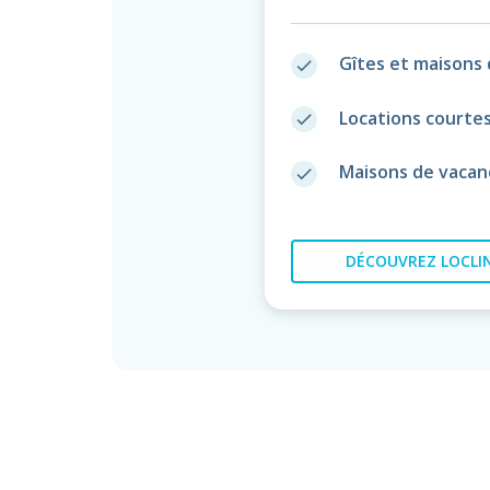
Gîtes et maisons 
done
Locations courte
done
Maisons de vacan
done
DÉCOUVREZ
LOCLIN