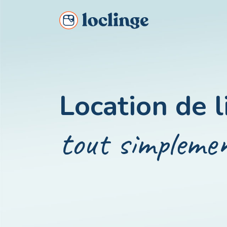
Louez simplement du linge pour votre séjour !
Location de l
tout simpleme