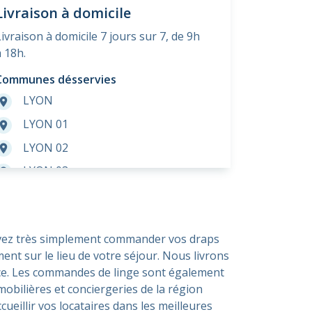
Livraison à domicile
Livraison à domicile 7 jours sur 7, de 9h
à 18h.
Communes désservies
LYON
room
LYON 01
room
LYON 02
room
LYON 03
room
LYON 04
room
LYON 05
room
ouvez très simplement commander vos draps
LYON 06
room
ent sur le lieu de votre séjour. Nous livrons
LYON 07
room
nce. Les commandes de linge sont également
LYON 08
mobilières et conciergeries de la région
room
ueillir vos locataires dans les meilleures
LYON 09