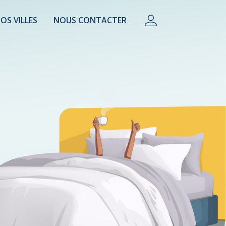
OS VILLES
NOUS CONTACTER
lière, conciergerie, property manager, camping.