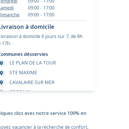
Vendredi
09:00 - 17:00
Samedi
09:00 - 17:00
Dimanche
09:00 - 17:00
Livraison à domicile
Livraison à domicile 6 jours sur 7, de 8h
à 17h.
Communes désservies
LE PLAN DE LA TOUR
room
STE MAXIME
room
CAVALAIRE SUR MER
room
COGOLIN
room
GRIMAUD
room
RAMATUELLE
room
elques clics avec notre service 100% en
FREJUS
room
oyez vacancier à la recherche de confort,