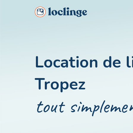
Louez simplement du linge pour votre séjour !
Location de l
Tropez
tout simpleme