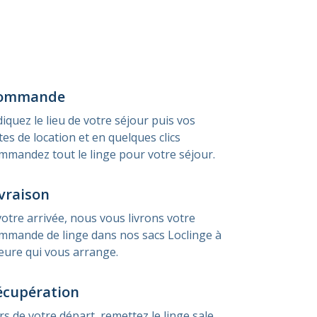
ommande
diquez le lieu de votre séjour puis vos
tes de location et en quelques clics
mmandez tout le linge pour votre séjour.
vraison
votre arrivée, nous vous livrons votre
mmande de linge dans nos sacs Loclinge à
heure qui vous arrange.
écupération
rs de votre départ, remettez le linge sale