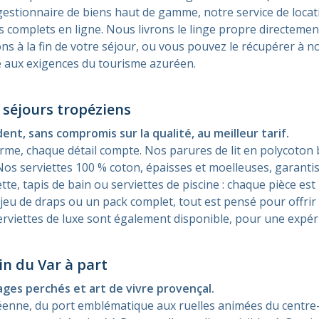
 gestionnaire de biens haut de gamme, notre service de loc
ts complets en ligne. Nous livrons le linge propre directem
 à la fin de votre séjour, ou vous pouvez le récupérer à not
té aux exigences du tourisme azuréen.
séjours tropéziens
dent, sans compromis sur la qualité, au meilleur tarif.
orme, chaque détail compte. Nos parures de lit en polycoto
Nos serviettes 100 % coton, épaisses et moelleuses, garanti
ette, tapis de bain ou serviettes de piscine : chaque pièce e
jeu de draps ou un pack complet, tout est pensé pour offrir 
 serviettes de luxe sont également disponible, pour une expér
in du Var à part
ages perchés et art de vivre provençal.
enne, du port emblématique aux ruelles animées du centre-v