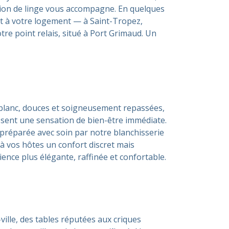
SAINT-AYGULF
room
ation de linge vous accompagne. En quelques
LES ISSAMBRES
ent à votre logement — à Saint-Tropez,
room
re point relais, situé à Port Grimaud. Un
ROQUEBRUNE SUR ARGENS
room
LA CROIX VALMER
room
ROQUEBRUNE-SUR-ARGENS
room
GASSIN
room
ST TROPEZ
n blanc, douces et soigneusement repassées,
room
ssent une sensation de bien-être immédiate.
st préparée avec soin par notre blanchisserie
à vos hôtes un confort discret mais
ience plus élégante, raffinée et confortable.
ille, des tables réputées aux criques