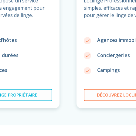
ropose un service
Loclinge Professionnel
ans engagement pour
simples, efficaces et r
rvées de linge.
pour gérer le linge de 
d’hôtes
Agences immobil
done
s durées
Conciergeries
done
ces
Campings
done
GE PROPRIÉTAIRE
DÉCOUVREZ
LOCLI