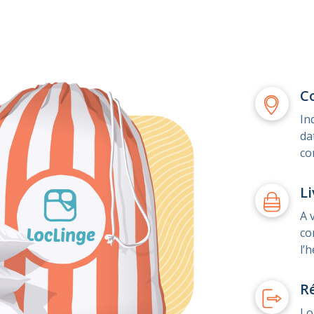
C
In
da
co
Li
A 
co
l’
R
Lo