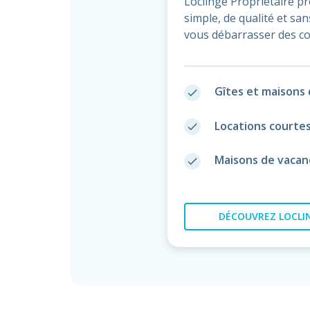
Loclinge Propriétaire p
simple, de qualité et s
vous débarrasser des co
Gîtes et maisons 
done
Locations courte
done
Maisons de vacan
done
DÉCOUVREZ
LOCLIN