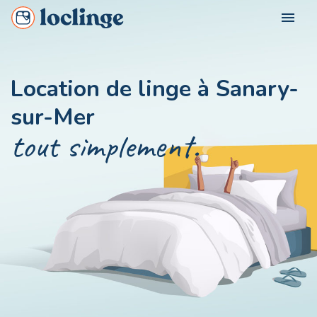
menu
POUR QUI ?
Location de linge à Sanary-
Loclinge Vacancier
sur-Mer
NOS VILLES
Loclinge Propriétaire
tout simplement.
Loclinge Professionnel
NOUS CONTACTER
MON COMPTE