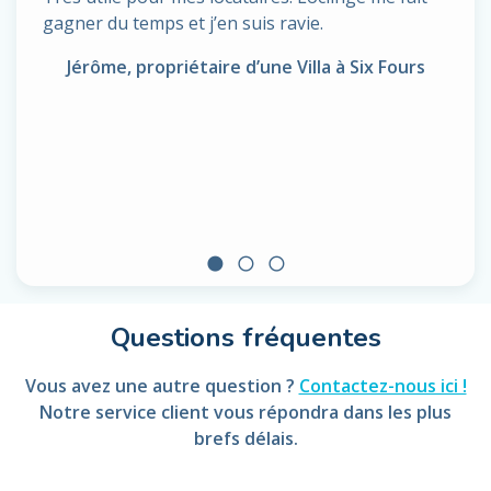
gagner du temps et j’en suis ravie.
Jérôme, propriétaire d’une Villa à Six Fours
circle
radio_button_unchecked
radio_button_unchecked
Questions fréquentes
Vous avez une autre question ?
Contactez-nous ici !
Notre service client vous répondra dans les plus
brefs délais.